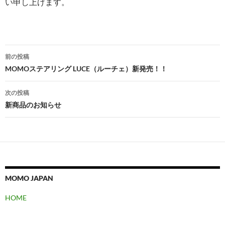
い申し上げます。
投
前の投稿
稿
MOMOステアリング LUCE（ルーチェ）新発売！！
ナ
次の投稿
ビ
新商品のお知らせ
ゲ
ー
シ
ョ
MOMO JAPAN
ン
HOME