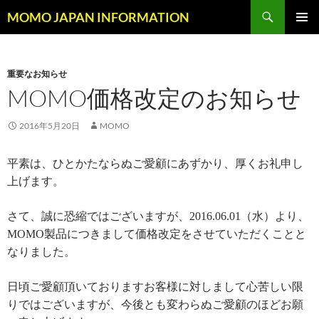
コ
検
MOMO JAPAN INFORMATION
ン
索
メインメ
テ
ニュー
ン
重要なお知らせ
ツ
MOMO価格改定のお知らせ
へ
ス
キ
2016年5月20日
MOMO
ッ
プ
平素は、ひとかたならぬご愛顧にあずかり、厚くお礼申し
上げます。
さて、誠に恐縮ではございますが、2016.06.01（水）より、
MOMO製品につきまして
価格改定
をさせていただくことと
なりました。
日頃ご愛顧頂いておりますお客様に対しまして心苦しい限
りではございますが、今後とも変わらぬご愛顧のほどお願