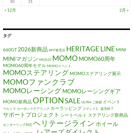
30
31
« 12月
2月 »
タグ
HERITAGE LINE
2026新商品
660GT
MINI
APIT東雲店
MOMO
MINIマガジン
MOMO60周年
MOD.07
MOMO60周年モデル
MOMOイベント
MOMOステアリング
MOMOステアリング展示
MOMOファンクラブ
MOMOレーシング
MOMOレーシングギア
OPTION
SALE
MOMO新商品
イベント
ULTRA
ご挨拶
カーラッピング
ウルトラ
カーボンステアリング
コマンド2、販売終了
サポートプロジェクト
シートベルト
ステアリング新商品
ヘリテージライン
ホイール
センターリング対応
レアーズダイレクト