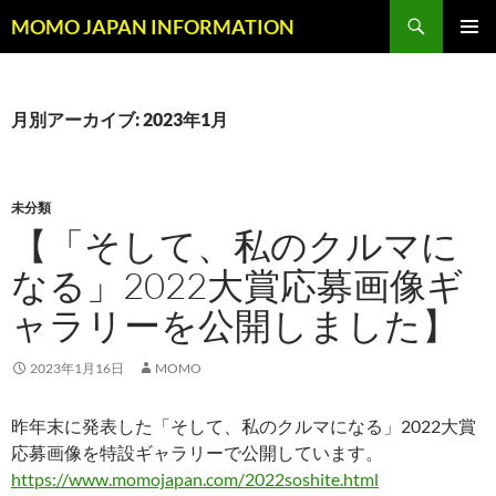
コ
検
MOMO JAPAN INFORMATION
ン
索
メインメ
テ
ニュー
ン
ツ
月別アーカイブ: 2023年1月
へ
ス
キ
未分類
ッ
【「そして、私のクルマに
プ
なる」2022大賞応募画像ギ
ャラリーを公開しました】
2023年1月16日
MOMO
昨年末に発表した「そして、私のクルマになる」2022大賞
応募画像を特設ギャラリーで公開しています。
https://www.momojapan.com/2022soshite.html