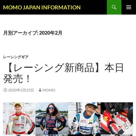
コ
検
MOMO JAPAN INFORMATION
ン
索
メインメ
テ
ニュー
ン
ツ
月別アーカイブ: 2020年2月
へ
ス
キ
レーシングギア
ッ
【レーシング新商品】本日
プ
発売！
2020年2月25日
MOMO