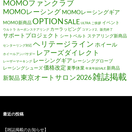
MOMOファンクラブ
MOMOレーシング
MOMOレーシングギア
OPTION
SALE
MOMO新商品
イベント
ULTRA
ご挨拶
カーラッピング
ウルトラ
カーボンステアリング
コマンド2、販売終了
サポートプロジェクト
シートベルト
ステアリング新商品
ヘリテージライン
ホイール
センターリング対応
レアーズダイレクト
ホイールアンバサダー
レーシングギア
レーシンググローブ
レーザーマーキング
価格改定
レーシングシューズ
夏季休業
新商品
年末年始SALE
雑誌掲載
東京オートサロン2026
新製品
最近の投稿
【雑誌掲載のお知らせ】