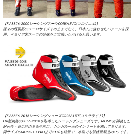
【FIA8856-2000レーシングスーツCORSA EVO(コルサエボ)】
従来の既製品のユーロサイズそのままでなく、日本人に合わせたパターンを採
用。イタリア製スーツの妙味をご実感いただけると思います。
【FIA8856-2018レーシングシューズCORSA LITE(コルサライト)】
FIA新規格の8856-2018を取得したレーシングシューズです。MOMOが開発した
耐火性・通気性のある生地に、カンガルー革のインサートを施してあります。
同サイズのMOMO GT PROより21％も軽量で、市場でも最軽量製品の1つです。