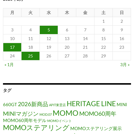
月
火
水
木
金
土
日
1
2
3
4
5
6
7
8
9
10
11
12
13
14
15
16
17
18
19
20
21
22
23
24
25
26
27
28
29
« 1月
3月 »
タグ
HERITAGE LINE
2026新商品
660GT
MINI
APIT東雲店
MOMO
MINIマガジン
MOMO60周年
MOD.07
MOMO60周年モデル
MOMOイベント
MOMOステアリング
MOMOステアリング展示