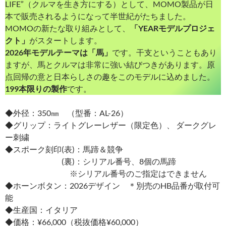
LIFE”（クルマを生き方にする）として、MOMO製品が日
本で販売されるようになって半世紀がたちました。
MOMOの新たな取り組みとして、
「YEARモデルプロジェ
クト」
がスタートします。
2026年モデルテーマは「馬」
です。干支ということもあり
ますが、馬とクルマは非常に強い結びつきがあります。原
点回帰の意と日本らしさの趣をこのモデルに込めました。
199本限りの製作
です。
◆外径：350㎜ （型番：AL-26）
◆グリップ：ライトグレーレザー（限定色）、 ダークグレ
ー刺繍
◆スポーク刻印(表)：馬蹄＆競争
(裏)：シリアル番号、8個の馬蹄
※シリアル番号のご指定はできません
◆ホーンボタン：2026デザイン ＊別売のHB品番が取付可
能
◆生産国：イタリア
◆価格：¥66,000（税抜価格¥60,000）