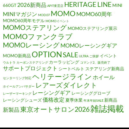
HERITAGE LINE
2026新商品
660GT
MINI
APIT東雲店
MOMO
MINIマガジン
MOMO60周年
MOD.07
MOMO60周年モデル
MOMOイベント
MOMOステアリング
MOMOステアリング展示
MOMOファンクラブ
MOMOレーシング
MOMOレーシングギア
OPTION
SALE
MOMO新商品
イベント
ULTRA
ご挨拶
カーラッピング
ウルトラ
カーボンステアリング
コマンド2、販売終了
サポートプロジェクト
シートベルト
ステアリング新商品
ヘリテージライン
ホイール
センターリング対応
レアーズダイレクト
ホイールアンバサダー
レーシングギア
レーシンググローブ
レーザーマーキング
価格改定
レーシングシューズ
夏季休業
新商品
年末年始SALE
雑誌掲載
東京オートサロン2026
新製品