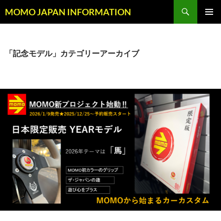
コ
検
MOMO JAPAN INFORMATION
ン
索
メインメ
テ
ニュー
ン
ツ
「記念モデル」カテゴリーアーカイブ
へ
ス
キ
ッ
プ