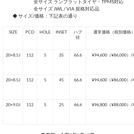
全サイズ ランフラットタイヤ・TPMS対応
全サイズ JWL / VIA 規格対応品
◆ サイズ/価格：下記表の通り
SIZE
PCD
HOLE
INSET
ハブ
通常価格（税別価格
径
20×8.5J
112
5
35
66.6
¥94,600（¥86,000）/
20×8.5J
112
5
45
66.6
¥94,600（¥86,000）/
20×9.0J
112
5
25
66.6
¥96,800（¥88,000）/