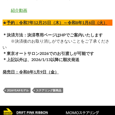
紹介動画
★
予約：令和
7
年
12
月
25
日（木）～令和
8
年
1
月
6
日（火）
＊決済方法：決済専用ページはHPでご案内いたします
※決済後のお取り消しができないことをご了承くださ
い
＊東京オートサロン2026でのお引渡しが可能です
＊上記以外は、2026/1/13以降に順次発送
発売日：令和
8
年
1
月
9
日
（金）
2026YEARモデル
ステアリング新商品