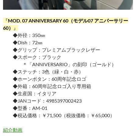
『
MOD. 07 ANNIVERSARY 60（モデル07 アニバーサリー
60）
』
◆外径：350㎜
◆Dish：72㎜
◆グリップ：プレミアムブラックレザー
◆スポーク：ブラック
＊「ANNIVERSARIO」の刻印（ゴールド）
◆ステッチ：3色（緑・白・赤）
◆ホーンボタン：60周年記念ロゴ
◆外箱：60周年記念ロゴ入り専用箱
◆生産国：イタリア
◆JANコード：4985397002423
◆型番：AM-01
◆税込価格：￥71,500（税抜価格：￥65,000）
紹介動画