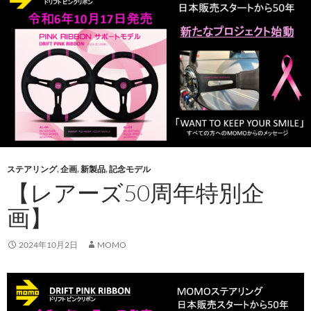
ステアリング
,
企画
,
新製品
,
記念モデル
【レアーズ50周年特別企
画】
2024年10月2日
MOMO