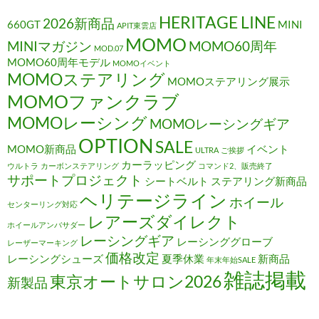
HERITAGE LINE
2026新商品
660GT
MINI
APIT東雲店
MOMO
MINIマガジン
MOMO60周年
MOD.07
MOMO60周年モデル
MOMOイベント
MOMOステアリング
MOMOステアリング展示
MOMOファンクラブ
MOMOレーシング
MOMOレーシングギア
OPTION
SALE
MOMO新商品
イベント
ULTRA
ご挨拶
カーラッピング
ウルトラ
カーボンステアリング
コマンド2、販売終了
サポートプロジェクト
シートベルト
ステアリング新商品
ヘリテージライン
ホイール
センターリング対応
レアーズダイレクト
ホイールアンバサダー
レーシングギア
レーシンググローブ
レーザーマーキング
価格改定
レーシングシューズ
夏季休業
新商品
年末年始SALE
雑誌掲載
東京オートサロン2026
新製品