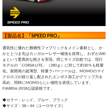
【製品名】
「SPEED PRO」
通気性に優れた難燃性ファブリックをメイン素材とし、か
かととつま先はカンガルーレザー補強を採用し、わずか200
ｇという驚異的な軽さを実現。同じサイズ比較では、現行
モデルの「CORSA LITE」（280ｇ）に対して約30％も軽量
化。新開発の超薄型、軽量ラバーソールは、MOMOのマイ
クロロゴが繰り返し配されたエンボス加工がグリップ力を
高め、同時にMOMOらしい個性を表現しています。
FIA8856-2018公認規格です。
◆カラー：レッド、ブルー、ブラック
◆サイズ：38～44（ユーロサイズ）