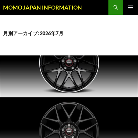
コ
検
MOMO JAPAN INFORMATION
ン
索
メインメ
テ
ニュー
ン
ツ
月別アーカイブ: 2026年7月
へ
ス
キ
ッ
プ