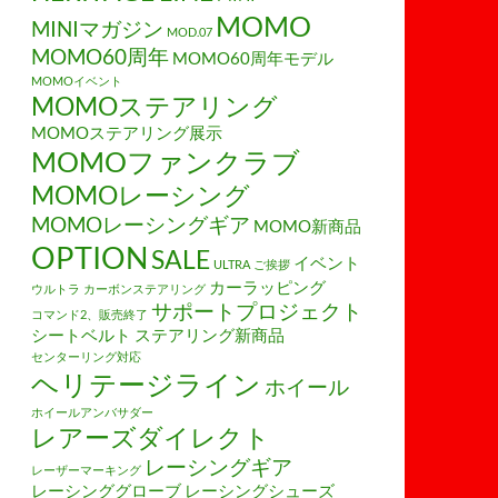
MOMO
MINIマガジン
MOD.07
MOMO60周年
MOMO60周年モデル
MOMOイベント
MOMOステアリング
MOMOステアリング展示
MOMOファンクラブ
MOMOレーシング
MOMOレーシングギア
MOMO新商品
OPTION
SALE
イベント
ULTRA
ご挨拶
カーラッピング
ウルトラ
カーボンステアリング
サポートプロジェクト
コマンド2、販売終了
シートベルト
ステアリング新商品
センターリング対応
ヘリテージライン
ホイール
ホイールアンバサダー
レアーズダイレクト
レーシングギア
レーザーマーキング
レーシンググローブ
レーシングシューズ