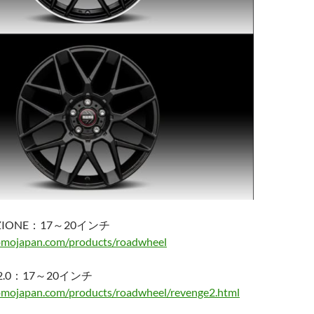
ZIONE：17～20インチ
mojapan.com/products/roadwheel
2.0：17～20インチ
mojapan.com/products/roadwheel/revenge2.html