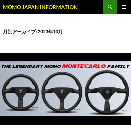
コ
検
MOMO JAPAN INFORMATION
ン
索
メインメ
テ
ニュー
ン
ツ
月別アーカイブ: 2023年10月
へ
ス
キ
ッ
プ