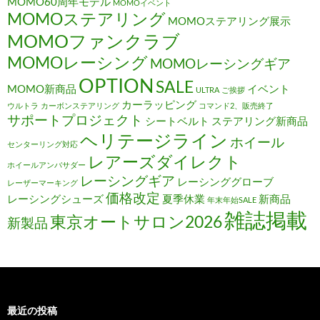
MOMO60周年モデル
MOMOイベント
MOMOステアリング
MOMOステアリング展示
MOMOファンクラブ
MOMOレーシング
MOMOレーシングギア
OPTION
SALE
MOMO新商品
イベント
ULTRA
ご挨拶
カーラッピング
ウルトラ
カーボンステアリング
コマンド2、販売終了
サポートプロジェクト
シートベルト
ステアリング新商品
ヘリテージライン
ホイール
センターリング対応
レアーズダイレクト
ホイールアンバサダー
レーシングギア
レーシンググローブ
レーザーマーキング
価格改定
レーシングシューズ
夏季休業
新商品
年末年始SALE
雑誌掲載
東京オートサロン2026
新製品
最近の投稿