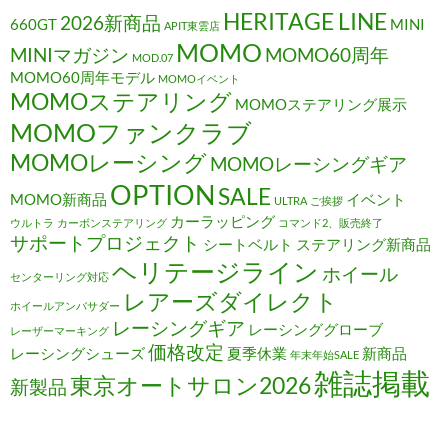
HERITAGE LINE
2026新商品
660GT
MINI
APIT東雲店
MOMO
MINIマガジン
MOMO60周年
MOD.07
MOMO60周年モデル
MOMOイベント
MOMOステアリング
MOMOステアリング展示
MOMOファンクラブ
MOMOレーシング
MOMOレーシングギア
OPTION
SALE
MOMO新商品
イベント
ULTRA
ご挨拶
カーラッピング
ウルトラ
カーボンステアリング
コマンド2、販売終了
サポートプロジェクト
シートベルト
ステアリング新商品
ヘリテージライン
ホイール
センターリング対応
レアーズダイレクト
ホイールアンバサダー
レーシングギア
レーシンググローブ
レーザーマーキング
価格改定
レーシングシューズ
夏季休業
新商品
年末年始SALE
雑誌掲載
東京オートサロン2026
新製品