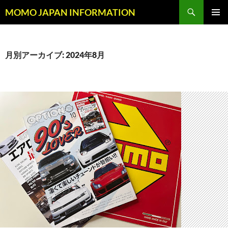
コ
検
MOMO JAPAN INFORMATION
ン
索
メインメ
テ
ニュー
ン
ツ
月別アーカイブ: 2024年8月
へ
ス
キ
ッ
プ