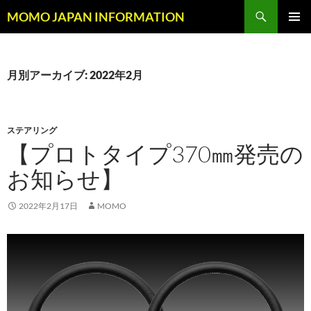
コ
検
MOMO JAPAN INFORMATION
ン
索
メインメ
テ
ニュー
ン
ツ
月別アーカイブ: 2022年2月
へ
ス
キ
ステアリング
ッ
【プロトタイプ370㎜発売の
プ
お知らせ】
2022年2月17日
MOMO