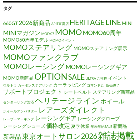
タグ
HERITAGE LINE
2026新商品
660GT
MINI
APIT東雲店
MOMO
MINIマガジン
MOMO60周年
MOD.07
MOMO60周年モデル
MOMOイベント
MOMOステアリング
MOMOステアリング展示
MOMOファンクラブ
MOMOレーシング
MOMOレーシングギア
OPTION
SALE
MOMO新商品
イベント
ULTRA
ご挨拶
カーラッピング
ウルトラ
カーボンステアリング
コマンド2、販売終了
サポートプロジェクト
シートベルト
ステアリング新商品
ヘリテージライン
ホイール
センターリング対応
レアーズダイレクト
ホイールアンバサダー
レーシングギア
レーシンググローブ
レーザーマーキング
価格改定
レーシングシューズ
夏季休業
新商品
年末年始SALE
雑誌掲載
東京オートサロン2026
新製品