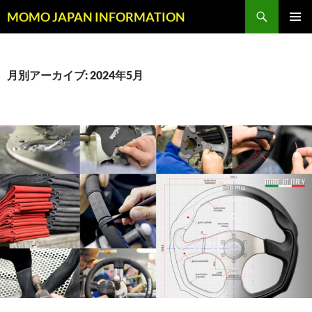
コ
検
MOMO JAPAN INFORMATION
ン
索
メインメ
テ
ニュー
ン
ツ
月別アーカイブ: 2024年5月
へ
ス
キ
ッ
プ