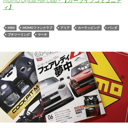
MOMO Official Fan Club – 【カーライフコミュニテ
ィ】
MINI
MOMOファンクラブ
アリア
カーラッピング
パンダ
プチツーリング
マーチ