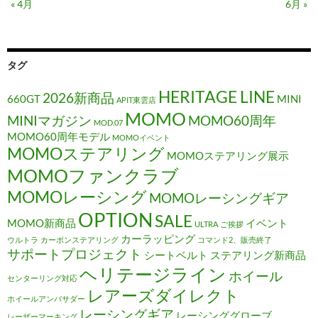
« 4月
6月 »
タグ
HERITAGE LINE
2026新商品
660GT
MINI
APIT東雲店
MOMO
MINIマガジン
MOMO60周年
MOD.07
MOMO60周年モデル
MOMOイベント
MOMOステアリング
MOMOステアリング展示
MOMOファンクラブ
MOMOレーシング
MOMOレーシングギア
OPTION
SALE
MOMO新商品
イベント
ULTRA
ご挨拶
カーラッピング
ウルトラ
カーボンステアリング
コマンド2、販売終了
サポートプロジェクト
シートベルト
ステアリング新商品
ヘリテージライン
ホイール
センターリング対応
レアーズダイレクト
ホイールアンバサダー
レーシングギア
レーシンググローブ
レーザーマーキング