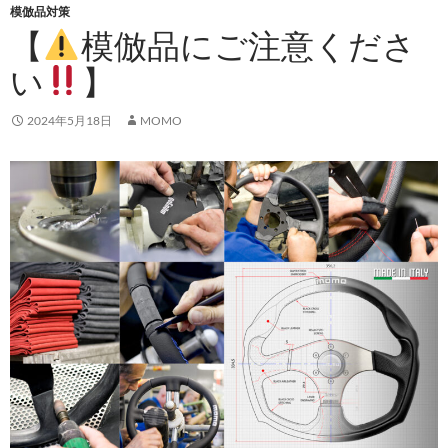
模倣品対策
【
模倣品にご注意くださ
い
】
2024年5月18日
MOMO