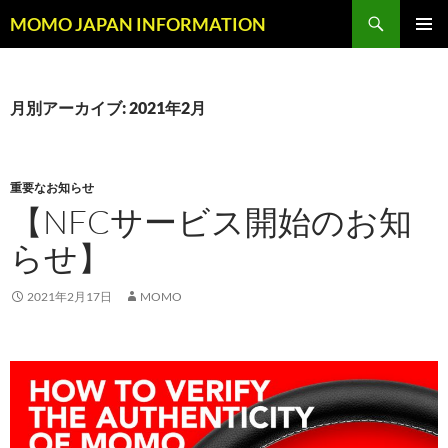
コ
検
MOMO JAPAN INFORMATION
ン
索
メインメ
テ
ニュー
ン
ツ
月別アーカイブ: 2021年2月
へ
ス
キ
重要なお知らせ
ッ
【NFCサービス開始のお知
プ
らせ】
2021年2月17日
MOMO