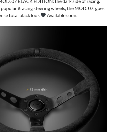
D. 07 BLACK EDITION: the dark side of racing.
t popular
#racing
steering wheels, the MOD. 07, goes
ense total black look
Available soon.