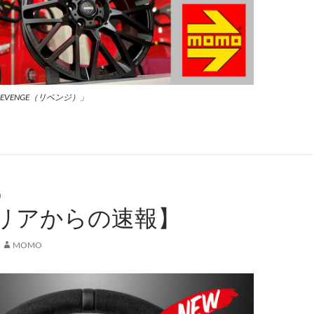
「REVENGE（リベンジ）」
品
リアからの速報】
MOMO