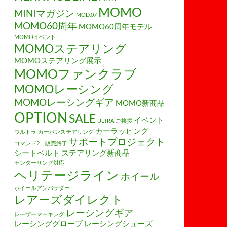
MOMO
MINIマガジン
MOD.07
MOMO60周年
MOMO60周年モデル
MOMOイベント
MOMOステアリング
MOMOステアリング展示
MOMOファンクラブ
MOMOレーシング
MOMOレーシングギア
MOMO新商品
OPTION
SALE
イベント
ULTRA
ご挨拶
カーラッピング
ウルトラ
カーボンステアリング
サポートプロジェクト
コマンド2、販売終了
シートベルト
ステアリング新商品
センターリング対応
ヘリテージライン
ホイール
ホイールアンバサダー
レアーズダイレクト
レーシングギア
レーザーマーキング
レーシンググローブ
レーシングシューズ