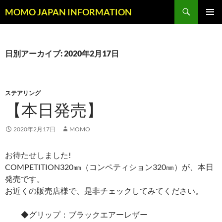
コ
検
MOMO JAPAN INFORMATION
ン
索
メインメ
テ
ニュー
ン
ツ
日別アーカイブ: 2020年2月17日
へ
ス
キ
ステアリング
ッ
【本日発売】
プ
2020年2月17日
MOMO
お待たせしました!
COMPETITION320
㎜（
コンペティション320
㎜）が、本日
発売です。
お近くの販売店様で、是非チェックしてみてください。
◆グリップ：ブラックエアーレザー