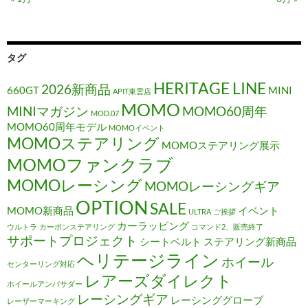
タグ
HERITAGE LINE
2026新商品
660GT
MINI
APIT東雲店
MOMO
MINIマガジン
MOMO60周年
MOD.07
MOMO60周年モデル
MOMOイベント
MOMOステアリング
MOMOステアリング展示
MOMOファンクラブ
MOMOレーシング
MOMOレーシングギア
OPTION
SALE
MOMO新商品
イベント
ULTRA
ご挨拶
カーラッピング
ウルトラ
カーボンステアリング
コマンド2、販売終了
サポートプロジェクト
シートベルト
ステアリング新商品
ヘリテージライン
ホイール
センターリング対応
レアーズダイレクト
ホイールアンバサダー
レーシングギア
レーシンググローブ
レーザーマーキング