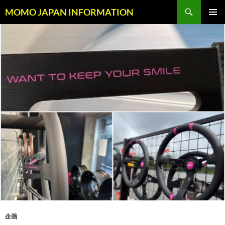
コ
検
MOMO JAPAN INFORMATION
ン
索
メインメ
テ
ニュー
ン
ツ
へ
ス
キ
ッ
プ
企画