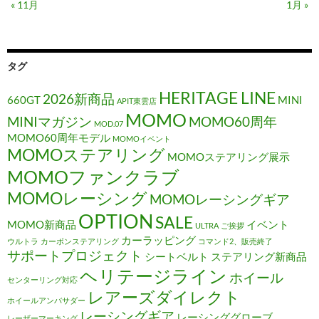
« 11月
1月 »
タグ
HERITAGE LINE
2026新商品
660GT
MINI
APIT東雲店
MOMO
MINIマガジン
MOMO60周年
MOD.07
MOMO60周年モデル
MOMOイベント
MOMOステアリング
MOMOステアリング展示
MOMOファンクラブ
MOMOレーシング
MOMOレーシングギア
OPTION
SALE
MOMO新商品
イベント
ULTRA
ご挨拶
カーラッピング
ウルトラ
カーボンステアリング
コマンド2、販売終了
サポートプロジェクト
シートベルト
ステアリング新商品
ヘリテージライン
ホイール
センターリング対応
レアーズダイレクト
ホイールアンバサダー
レーシングギア
レーシンググローブ
レーザーマーキング