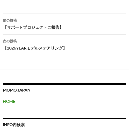
投
前の投稿
稿
【サポートプロジェクトご報告】
ナ
次の投稿
ビ
【2026YEARモデルステアリング】
ゲ
ー
シ
ョ
MOMO JAPAN
ン
HOME
INFO内検索