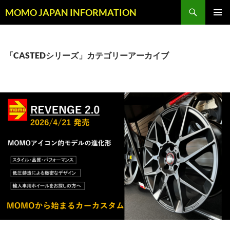
コ
検
MOMO JAPAN INFORMATION
ン
索
メインメ
テ
ニュー
ン
ツ
「CASTEDシリーズ」カテゴリーアーカイブ
へ
ス
キ
ッ
プ