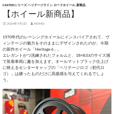
CASTEDシリーズ
,
ヘリテージライン
,
ロードホイール
,
新製品
【ホイール新商品】
2024年7月1日
MOMO
1970年代のレーシングホイールにインスパイアされて、ヴ
ィンテージの魅力をそのままにデザインされたのが、今期
の新作ホイール「Heritage 6」。
エレガントかつ洗練されたフォルムと、18×8.0Jのサイズ感
で装着車両に趣を加えます。オールマットブラック仕上げ
に映えるセンターキャップの「ヘリテージロゴ（初代ロ
ゴ）」は纏ったものだけに高揚感を与えてくれるでしょ
う。