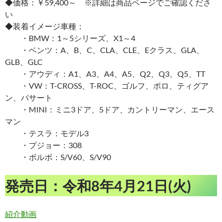
◆価格：￥59,400～ ※詳細は商品ページでご確認くださ
い
◆装着イメージ車種：
・BMW：1～5シリーズ、X1～4
・ベンツ：A、B、C、CLA、CLE、Eクラス、GLA、
GLB、GLC
・アウディ：A1、A3、A4、A5、Q2、Q3、Q5、TT
・VW：T-CROSS、T-ROC、ゴルフ、ポロ、ティグア
ン、パサート
・MINI：ミニ3ドア、5ドア、カントリーマン、エース
マン
・テスラ：モデル3
・プジョー：308
・ボルボ：S/V60、S/V90
発売日：令和8年4月21日(火)
紹介動画