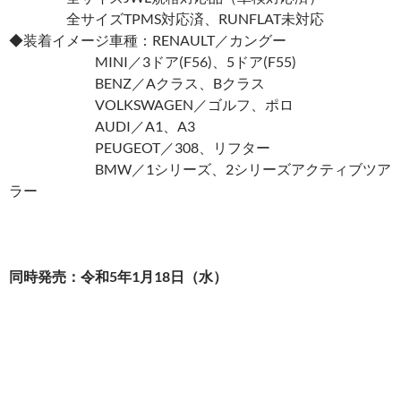
全サイズTPMS対応済、RUNFLAT未対応
◆装着イメージ車種：RENAULT／カングー
MINI／3ドア(F56)、5ドア(F55)
BENZ／Aクラス、Bクラス
VOLKSWAGEN／ゴルフ、ポロ
AUDI／A1、A3
PEUGEOT／308、リフター
BMW／1シリーズ、2シリーズアクティブツア
ラー
同時発売：令和
5
年
1
月
18
日（水）