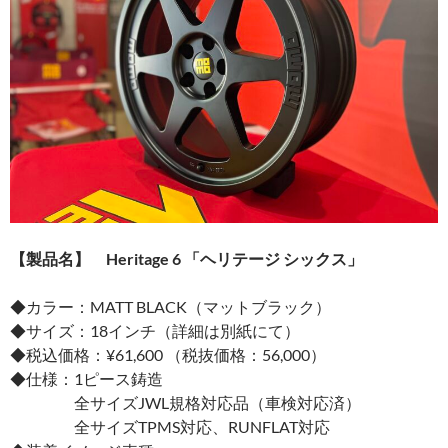
【製品名】
Heritage 6
「ヘリテージ
シックス」
◆カラー：MATT BLACK（マットブラック）
◆サイズ：18インチ（詳細は別紙にて）
◆税込価格：¥61,600 （税抜価格：56,000）
◆仕様：1ピース鋳造
全サイズJWL規格対応品（車検対応済）
全サイズTPMS対応、RUNFLAT対応