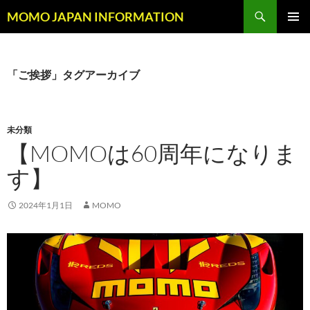
コ
検
MOMO JAPAN INFORMATION
ン
索
メインメ
テ
ニュー
ン
ツ
「ご挨拶」タグアーカイブ
へ
ス
キ
未分類
ッ
【MOMOは60周年になりま
プ
す】
2024年1月1日
MOMO