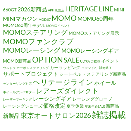
HERITAGE LINE
2026新商品
660GT
MINI
APIT東雲店
MOMO
MINIマガジン
MOMO60周年
MOD.07
MOMO60周年モデル
MOMOイベント
MOMOステアリング
MOMOステアリング展示
MOMOファンクラブ
MOMOレーシング
MOMOレーシングギア
OPTION
SALE
MOMO新商品
イベント
ULTRA
ご挨拶
カーラッピング
ウルトラ
カーボンステアリング
コマンド2、販売終了
サポートプロジェクト
シートベルト
ステアリング新商品
ヘリテージライン
ホイール
センターリング対応
レアーズダイレクト
ホイールアンバサダー
レーシングギア
レーシンググローブ
レーザーマーキング
価格改定
レーシングシューズ
夏季休業
新商品
年末年始SALE
雑誌掲載
東京オートサロン2026
新製品