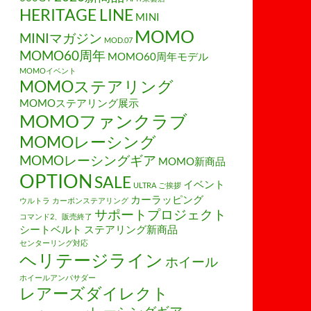
HERITAGE LINE
MINI
MOMO
MINIマガジン
MOD.07
MOMO60周年
MOMO60周年モデル
MOMOイベント
MOMOステアリング
MOMOステアリング展示
MOMOファンクラブ
MOMOレーシング
MOMOレーシングギア
MOMO新商品
OPTION
SALE
イベント
ULTRA
ご挨拶
カーラッピング
ウルトラ
カーボンステアリング
サポートプロジェクト
コマンド2、販売終了
シートベルト
ステアリング新商品
センターリング対応
ヘリテージライン
ホイール
ホイールアンバサダー
レアーズダイレクト