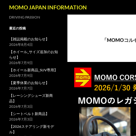
検
MOMO JAPAN INFORMATION
索
コ
DRIVING PASSION
ン
最近の投稿
テ
ン
【雑誌掲載のお知らせ】
「MOMOコル
2026年8月4日
ツ
【ホイール_サイズ追加のお知
へ
らせ】
ス
2026年7月9日
キ
【ホイール新商品_SUV専用】
ッ
2026年7月9日
プ
【夏季休業のお知らせ】
2026年7月7日
【レーシングシューズ新商
品】
2026年7月3日
【シートベルト新商品】
2026年7月3日
【2026ステアリング新モデ
ル】