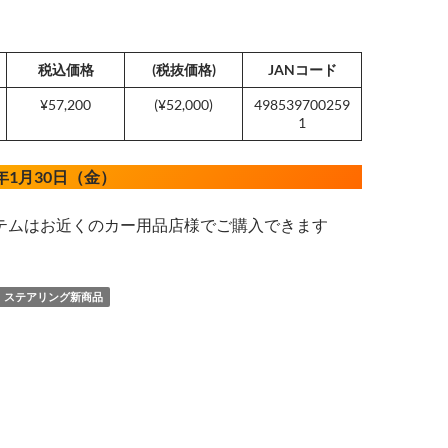
税込価格
(
税抜価格
)
JAN
コード
¥57,200
(¥52,000)
498539700259
1
年1月30日（金）
テムはお近くのカー用品店様でご購入できます
ステアリング新商品