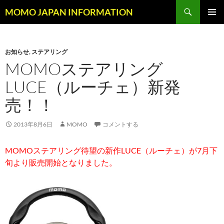
コ
検
MOMO JAPAN INFORMATION
ン
索
メインメ
テ
ニュー
ン
お知らせ
,
ステアリング
ツ
MOMOステアリング
へ
ス
LUCE（ルーチェ）新発
キ
売！！
ッ
プ
2013年8月6日
MOMO
コメントする
MOMOステアリング待望の新作LUCE（ルーチェ）が7月下
旬より販売開始となりました。