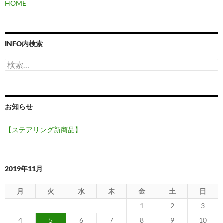
HOME
INFO内検索
検
索:
お知らせ
【ステアリング新商品】
2019年11月
月
火
水
木
金
土
日
1
2
3
4
5
6
7
8
9
10