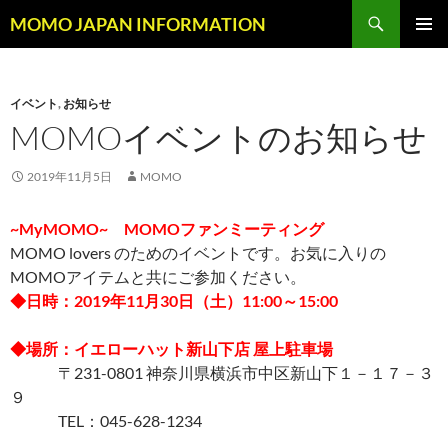
コ
検
MOMO JAPAN INFORMATION
ン
索
メインメ
テ
ニュー
ン
イベント
,
お知らせ
ツ
MOMOイベントのお知らせ
へ
ス
キ
2019年11月5日
MOMO
ッ
プ
~MyMOMO~ MOMOファンミーティング
MOMO lovers のためのイベントです。お気に入りの
MOMOアイテムと共にご参加ください。
◆日時：2019年11月30日（土）11:00～15:00
◆場所：イエローハット新山下店 屋上駐車場
〒231-0801 神奈川県横浜市中区新山下１－１７－３
９
TEL：045-628-1234