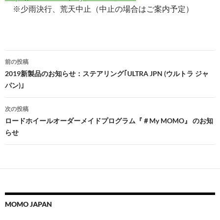
※少雨決行、荒天中止（中止の場合はご案内予定）
投
前の投稿
稿
2019新製品のお知らせ：ステアリング｢ULTRA JPN (ウルトラ ジャ
パン)｣
ナ
ビ
次の投稿
ロードホイールオーダーメイドプログラム『＃My MOMO』 のお知
ゲ
らせ
ー
シ
ョ
ン
MOMO JAPAN