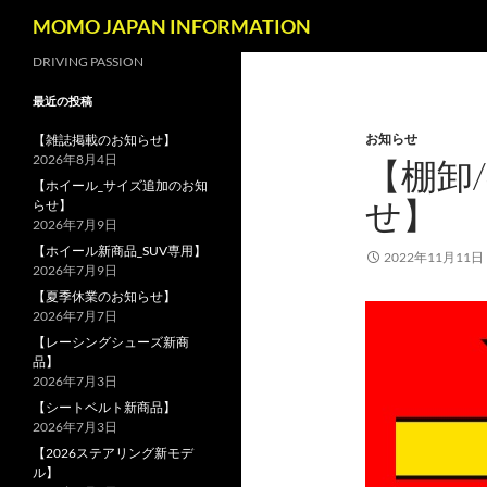
検
MOMO JAPAN INFORMATION
索
コ
DRIVING PASSION
ン
最近の投稿
テ
お知らせ
ン
【雑誌掲載のお知らせ】
2026年8月4日
【棚卸
ツ
【ホイール_サイズ追加のお知
へ
せ】
らせ】
ス
2026年7月9日
キ
【ホイール新商品_SUV専用】
2022年11月11日
ッ
2026年7月9日
プ
【夏季休業のお知らせ】
2026年7月7日
【レーシングシューズ新商
品】
2026年7月3日
【シートベルト新商品】
2026年7月3日
【2026ステアリング新モデ
ル】