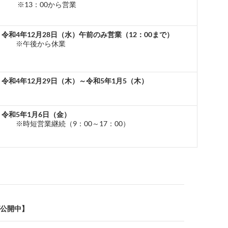
※13：00から営業
令和
4
年
12
月
28
日（水）午前のみ営業（
12
：
00
まで）
※午後から休業
令和
4
年
12
月
29
日（木）～令和5
年
1
月
5
（木）
令和
5
年
1
月
6
日（金）
※時短営業継続（9：00～17：00）
公開中】