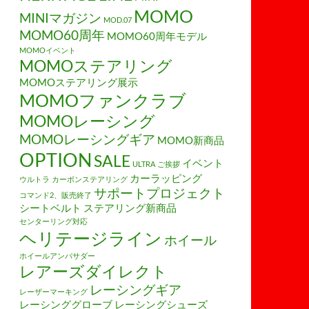
MOMO
MINIマガジン
MOD.07
MOMO60周年
MOMO60周年モデル
MOMOイベント
MOMOステアリング
MOMOステアリング展示
MOMOファンクラブ
MOMOレーシング
MOMOレーシングギア
MOMO新商品
OPTION
SALE
イベント
ULTRA
ご挨拶
カーラッピング
ウルトラ
カーボンステアリング
サポートプロジェクト
コマンド2、販売終了
シートベルト
ステアリング新商品
センターリング対応
ヘリテージライン
ホイール
ホイールアンバサダー
レアーズダイレクト
レーシングギア
レーザーマーキング
レーシンググローブ
レーシングシューズ