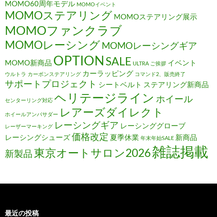
MOMO60周年モデル
MOMOイベント
MOMOステアリング
MOMOステアリング展示
MOMOファンクラブ
MOMOレーシング
MOMOレーシングギア
OPTION
SALE
MOMO新商品
イベント
ULTRA
ご挨拶
カーラッピング
ウルトラ
カーボンステアリング
コマンド2、販売終了
サポートプロジェクト
シートベルト
ステアリング新商品
ヘリテージライン
ホイール
センターリング対応
レアーズダイレクト
ホイールアンバサダー
レーシングギア
レーシンググローブ
レーザーマーキング
価格改定
レーシングシューズ
夏季休業
新商品
年末年始SALE
雑誌掲載
東京オートサロン2026
新製品
最近の投稿