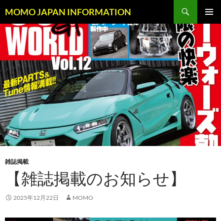
コ
検
MOMO JAPAN INFORMATION
ン
索
メインメ
テ
ニュー
ン
ツ
へ
ス
キ
ッ
プ
雑誌掲載
【雑誌掲載のお知らせ】
2025年12月22日
MOMO