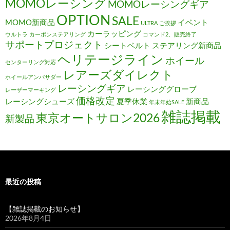
MOMOレーシング
MOMOレーシングギア
OPTION
SALE
MOMO新商品
イベント
ULTRA
ご挨拶
カーラッピング
ウルトラ
カーボンステアリング
コマンド2、販売終了
サポートプロジェクト
シートベルト
ステアリング新商品
ヘリテージライン
ホイール
センターリング対応
レアーズダイレクト
ホイールアンバサダー
レーシングギア
レーシンググローブ
レーザーマーキング
価格改定
レーシングシューズ
夏季休業
新商品
年末年始SALE
雑誌掲載
東京オートサロン2026
新製品
最近の投稿
【雑誌掲載のお知らせ】
2026年8月4日