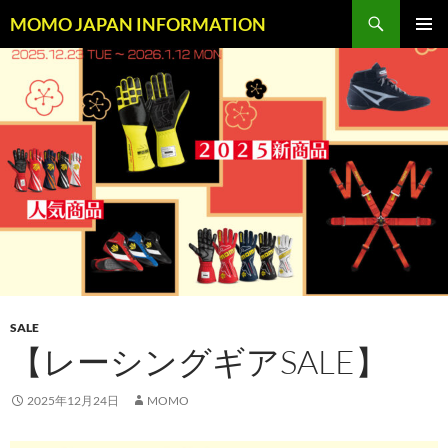
コ
検
MOMO JAPAN INFORMATION
ン
索
メインメ
テ
ニュー
ン
ツ
へ
ス
キ
ッ
プ
SALE
【レーシングギアSALE】
2025年12月24日
MOMO