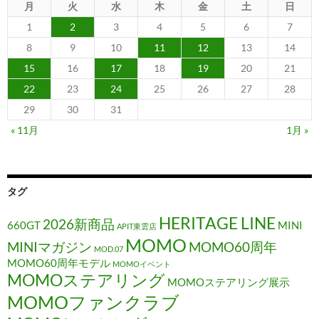
月
火
水
木
金
土
日
1
2
3
4
5
6
7
8
9
10
11
12
13
14
15
16
17
18
19
20
21
22
23
24
25
26
27
28
29
30
31
« 11月
1月 »
タグ
HERITAGE LINE
2026新商品
660GT
MINI
APIT東雲店
MOMO
MINIマガジン
MOMO60周年
MOD.07
MOMO60周年モデル
MOMOイベント
MOMOステアリング
MOMOステアリング展示
MOMOファンクラブ