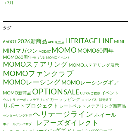
« 7月
タグ
HERITAGE LINE
2026新商品
660GT
MINI
APIT東雲店
MOMO
MINIマガジン
MOMO60周年
MOD.07
MOMO60周年モデル
MOMOイベント
MOMOステアリング
MOMOステアリング展示
MOMOファンクラブ
MOMOレーシング
MOMOレーシングギア
OPTION
SALE
MOMO新商品
イベント
ULTRA
ご挨拶
カーラッピング
ウルトラ
カーボンステアリング
コマンド2、販売終了
サポートプロジェクト
シートベルト
ステアリング新商品
ヘリテージライン
ホイール
センターリング対応
レアーズダイレクト
ホイールアンバサダー
レーシングギア
レーシンググローブ