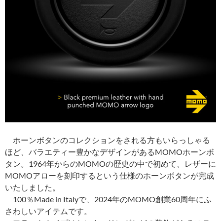
ホーンボタンのコレクションをされる方もいらっしゃる
ほど、バラエティー豊かなデザインがあるMOMOホーンボ
タン。1964年からのMOMOの歴史の中で初めて、レザーに
MOMOアローを刻印するという仕様のホーンボタンが完成
いたしました。
100％Made in Italyで、2024年のMOMO創業60周年にふ
さわしいアイテムです。