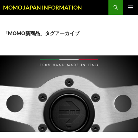
コ
検
MOMO JAPAN INFORMATION
ン
索
メインメ
テ
ニュー
ン
ツ
「MOMO新商品」タグアーカイブ
へ
ス
キ
ッ
プ