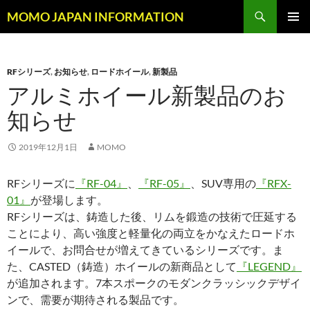
コ
検
MOMO JAPAN INFORMATION
ン
索
メインメ
テ
ニュー
ン
RFシリーズ
,
お知らせ
,
ロードホイール
,
新製品
ツ
アルミホイール新製品のお
へ
ス
知らせ
キ
ッ
2019年12月1日
MOMO
プ
RFシリーズに
『RF-04』
、
『RF-05』
、SUV専用の
『RFX-
01』
が登場します。
RFシリーズは、鋳造した後、リムを鍛造の技術で圧延する
ことにより、高い強度と軽量化の両立をかなえたロードホ
イールで、お問合せが増えてきているシリーズです。ま
た、CASTED（鋳造）ホイールの新商品として
『LEGEND』
が追加されます。7本スポークのモダンクラッシックデザイ
ンで、需要が期待される製品です。