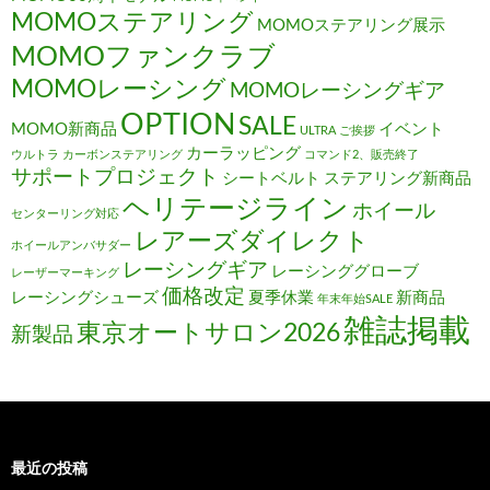
MOMOステアリング
MOMOステアリング展示
MOMOファンクラブ
MOMOレーシング
MOMOレーシングギア
OPTION
SALE
MOMO新商品
イベント
ULTRA
ご挨拶
カーラッピング
ウルトラ
カーボンステアリング
コマンド2、販売終了
サポートプロジェクト
シートベルト
ステアリング新商品
ヘリテージライン
ホイール
センターリング対応
レアーズダイレクト
ホイールアンバサダー
レーシングギア
レーシンググローブ
レーザーマーキング
価格改定
レーシングシューズ
夏季休業
新商品
年末年始SALE
雑誌掲載
東京オートサロン2026
新製品
最近の投稿