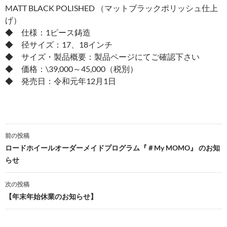
MATT BLACK POLISHED （マットブラックポリッシュ仕上
げ）
◆ 仕様：1ピース鋳造
◆ 径サイズ：17、18インチ
◆ サイズ・製品概要：製品ページにてご確認下さい
◆ 価格：\39,000～45,000（税別）
◆ 発売日：令和元年12月1日
投
前の投稿
稿
ロードホイールオーダーメイドプログラム『＃My MOMO』 のお知
らせ
ナ
ビ
次の投稿
【年末年始休業のお知らせ】
ゲ
ー