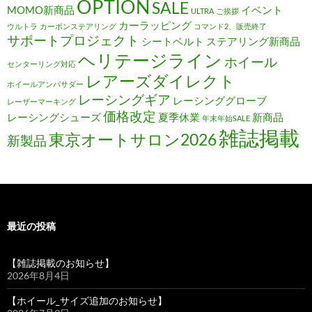
OPTION
SALE
MOMO新商品
イベント
ULTRA
ご挨拶
カーラッピング
ウルトラ
カーボンステアリング
コマンド2、販売終了
サポートプロジェクト
シートベルト
ステアリング新商品
ヘリテージライン
ホイール
センターリング対応
レアーズダイレクト
ホイールアンバサダー
レーシングギア
レーシンググローブ
レーザーマーキング
価格改定
レーシングシューズ
夏季休業
新商品
年末年始SALE
雑誌掲載
東京オートサロン2026
新製品
最近の投稿
【雑誌掲載のお知らせ】
2026年8月4日
【ホイール_サイズ追加のお知らせ】