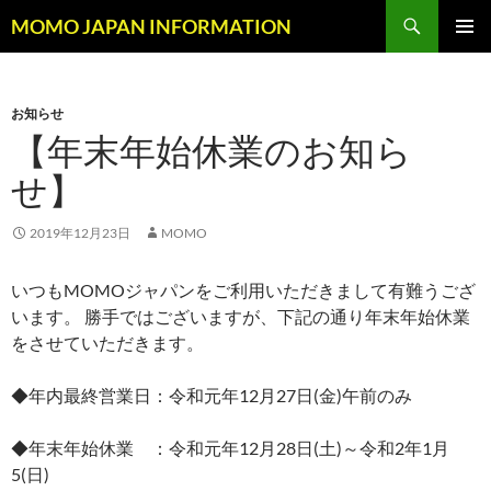
コ
検
MOMO JAPAN INFORMATION
ン
索
メインメ
テ
ニュー
ン
お知らせ
ツ
【年末年始休業のお知ら
へ
ス
せ】
キ
ッ
2019年12月23日
MOMO
プ
いつもMOMOジャパンをご利用いただきまして有難うござ
います。 勝手ではございますが、下記の通り年末年始休業
をさせていただきます。
◆年内最終営業日：令和元年12月27日(金)午前のみ
◆年末年始休業 ：令和元年12月28日(土)～令和2年1月
5(日)