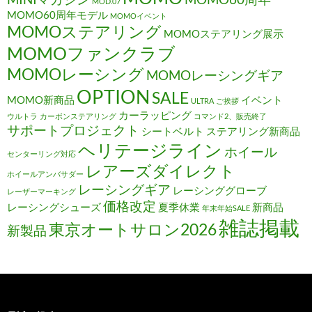
MOD.07
MOMO60周年モデル
MOMOイベント
MOMOステアリング
MOMOステアリング展示
MOMOファンクラブ
MOMOレーシング
MOMOレーシングギア
OPTION
SALE
MOMO新商品
イベント
ULTRA
ご挨拶
カーラッピング
ウルトラ
カーボンステアリング
コマンド2、販売終了
サポートプロジェクト
シートベルト
ステアリング新商品
ヘリテージライン
ホイール
センターリング対応
レアーズダイレクト
ホイールアンバサダー
レーシングギア
レーシンググローブ
レーザーマーキング
価格改定
レーシングシューズ
夏季休業
新商品
年末年始SALE
雑誌掲載
東京オートサロン2026
新製品