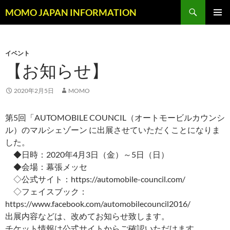
コ
検
MOMO JAPAN INFORMATION
ン
索
メインメ
テ
ニュー
ン
イベント
ツ
【お知らせ】
へ
ス
キ
2020年2月5日
MOMO
ッ
プ
第5回「AUTOMOBILE COUNCIL（
オートモービルカウンシ
ル
）の
マルシェゾーン
に出展させていただくことになりま
した。
◆日時：2020年4月3日（金）～5日（日）
◆会場：幕張メッセ
◇公式サイト：https://automobile-council.com/
◇フェイスブック：
https://www.facebook.com/automobilecouncil2016/
出展内容などは、改めてお知らせ致します。
チケット情報は公式サイトからご確認いただけます。