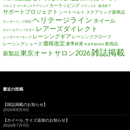
カーラッピング
ウルトラ
カーボンステアリング
コマンド2、販売終了
サポートプロジェクト
シートベルト
ステアリング新商品
ヘリテージライン
ホイール
センターリング対応
レアーズダイレクト
ホイールアンバサダー
レーシングギア
レーシンググローブ
レーザーマーキング
価格改定
レーシングシューズ
夏季休業
新商品
年末年始SALE
雑誌掲載
東京オートサロン2026
新製品
最近の投稿
【雑誌掲載のお知らせ】
2026年8月4日
【ホイール_サイズ追加のお知らせ】
2026年7月9日