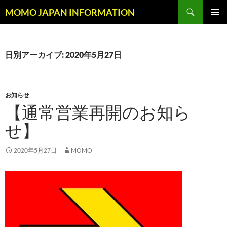
コ
検
MOMO JAPAN INFORMATION
ン
索
メインメ
テ
ニュー
ン
ツ
日別アーカイブ: 2020年5月27日
へ
ス
キ
お知らせ
ッ
【通常営業再開のお知ら
プ
せ】
2020年5月27日
MOMO