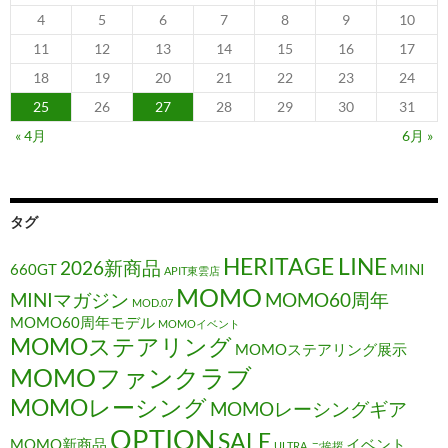
4
5
6
7
8
9
10
11
12
13
14
15
16
17
18
19
20
21
22
23
24
25
26
27
28
29
30
31
« 4月
6月 »
タグ
HERITAGE LINE
2026新商品
660GT
MINI
APIT東雲店
MOMO
MINIマガジン
MOMO60周年
MOD.07
MOMO60周年モデル
MOMOイベント
MOMOステアリング
MOMOステアリング展示
MOMOファンクラブ
MOMOレーシング
MOMOレーシングギア
OPTION
SALE
MOMO新商品
イベント
ULTRA
ご挨拶