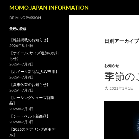
検
MOMO JAPAN INFORMATION
索
コ
DRIVING PASSION
ン
最近の投稿
テ
ン
【雑誌掲載のお知らせ】
日別アーカイブ: 
2026年8月4日
ツ
【ホイール_サイズ追加のお知
へ
らせ】
ス
2026年7月9日
お知らせ
キ
【ホイール新商品_SUV専用】
季節の
ッ
2026年7月9日
プ
【夏季休業のお知らせ】
2021年1月1日
2026年7月7日
【レーシングシューズ新商
品】
2026年7月3日
【シートベルト新商品】
2026年7月3日
【2026ステアリング新モデ
ル】