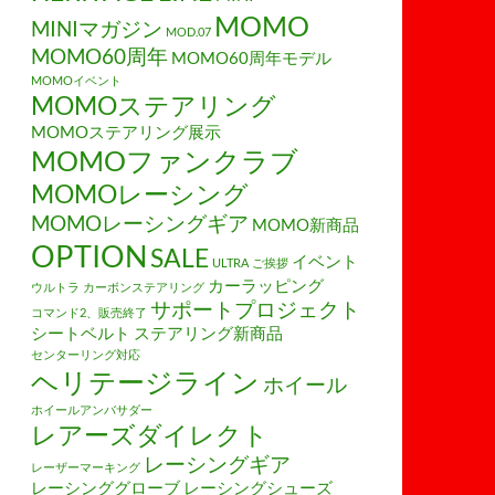
MOMO
MINIマガジン
MOD.07
MOMO60周年
MOMO60周年モデル
MOMOイベント
MOMOステアリング
MOMOステアリング展示
MOMOファンクラブ
MOMOレーシング
MOMOレーシングギア
MOMO新商品
OPTION
SALE
イベント
ULTRA
ご挨拶
カーラッピング
ウルトラ
カーボンステアリング
サポートプロジェクト
コマンド2、販売終了
シートベルト
ステアリング新商品
センターリング対応
ヘリテージライン
ホイール
ホイールアンバサダー
レアーズダイレクト
レーシングギア
レーザーマーキング
レーシンググローブ
レーシングシューズ