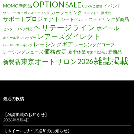
OPTION
SALE
MOMO新商品
イベント
ULTRA
ご挨拶
カーラッピング
ウルトラ
カーボンステアリング
コマンド2、販売終了
サポートプロジェクト
シートベルト
ステアリング新商品
ヘリテージライン
ホイール
センターリング対応
レアーズダイレクト
ホイールアンバサダー
レーシングギア
レーシンググローブ
レーザーマーキング
価格改定
レーシングシューズ
夏季休業
新商品
年末年始SALE
雑誌掲載
東京オートサロン2026
新製品
最近の投稿
【雑誌掲載のお知らせ】
2026年8月4日
【ホイール_サイズ追加のお知らせ】