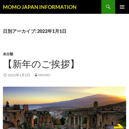
コ
検
MOMO JAPAN INFORMATION
ン
索
メインメ
テ
ニュー
ン
ツ
日別アーカイブ: 2022年1月1日
へ
ス
キ
未分類
ッ
【新年のご挨拶】
プ
2022年1月1日
MOMO