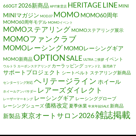
HERITAGE LINE
2026新商品
660GT
MINI
APIT東雲店
MOMO
MINIマガジン
MOMO60周年
MOD.07
MOMO60周年モデル
MOMOイベント
MOMOステアリング
MOMOステアリング展示
MOMOファンクラブ
MOMOレーシング
MOMOレーシングギア
OPTION
SALE
MOMO新商品
イベント
ULTRA
ご挨拶
カーラッピング
ウルトラ
カーボンステアリング
コマンド2、販売終了
サポートプロジェクト
シートベルト
ステアリング新商品
ヘリテージライン
ホイール
センターリング対応
レアーズダイレクト
ホイールアンバサダー
レーシングギア
レーシンググローブ
レーザーマーキング
価格改定
レーシングシューズ
夏季休業
新商品
年末年始SALE
雑誌掲載
東京オートサロン2026
新製品