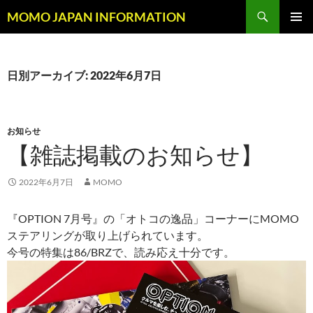
コ
検
MOMO JAPAN INFORMATION
ン
索
メインメ
テ
ニュー
ン
ツ
日別アーカイブ: 2022年6月7日
へ
ス
キ
お知らせ
ッ
【雑誌掲載のお知らせ】
プ
2022年6月7日
MOMO
『OPTION 7月号』の「オトコの逸品」コーナーにMOMO
ステアリングが取り上げられています。
今号の特集は86/BRZで、読み応え十分です。