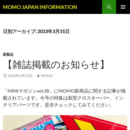
コ
検
MOMO JAPAN INFORMATION
ン
索
メインメ
テ
ニュー
ン
ツ
日別アーカイブ: 2023年3月31日
へ
ス
キ
新製品
ッ
【雑誌掲載のお知らせ】
プ
2023年3月31日
MOMO
「MINIマガジンvol.38」にMOMO新商品に関する記事が掲
載されています。今号の特集は新型クロスオーバー、イン
テリアパーツです。是非チェックしてみてください。