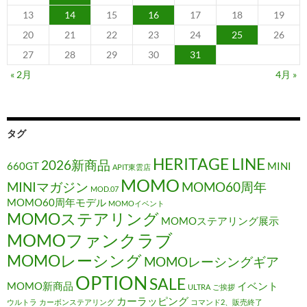
13
14
15
16
17
18
19
20
21
22
23
24
25
26
27
28
29
30
31
« 2月
4月 »
タグ
HERITAGE LINE
2026新商品
660GT
MINI
APIT東雲店
MOMO
MINIマガジン
MOMO60周年
MOD.07
MOMO60周年モデル
MOMOイベント
MOMOステアリング
MOMOステアリング展示
MOMOファンクラブ
MOMOレーシング
MOMOレーシングギア
OPTION
SALE
MOMO新商品
イベント
ULTRA
ご挨拶
カーラッピング
ウルトラ
カーボンステアリング
コマンド2、販売終了