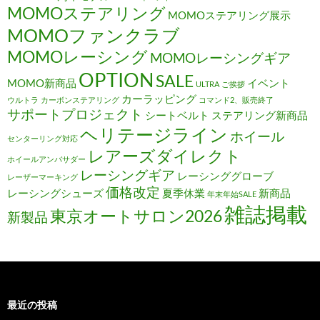
MOMOステアリング
MOMOステアリング展示
MOMOファンクラブ
MOMOレーシング
MOMOレーシングギア
OPTION
SALE
MOMO新商品
イベント
ULTRA
ご挨拶
カーラッピング
ウルトラ
カーボンステアリング
コマンド2、販売終了
サポートプロジェクト
シートベルト
ステアリング新商品
ヘリテージライン
ホイール
センターリング対応
レアーズダイレクト
ホイールアンバサダー
レーシングギア
レーシンググローブ
レーザーマーキング
価格改定
レーシングシューズ
夏季休業
新商品
年末年始SALE
雑誌掲載
東京オートサロン2026
新製品
最近の投稿