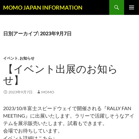
コ
検
MOMO JAPAN INFORMATION
ン
索
メインメ
テ
ニュー
ン
ツ
日別アーカイブ: 2023年9月7日
へ
ス
キ
イベント
,
お知らせ
ッ
【イベント出展のお知ら
プ
せ】
2023年9月7日
MOMO
2023/10/8 富士スピードウェイで開催される『RALLY FAN
MEETING』に出展いたします。ラリーで活躍しそうなアイ
テムを展示販売いたします。試着もできます。
会場でお待ちしています。
イベント詳細はこちら↓