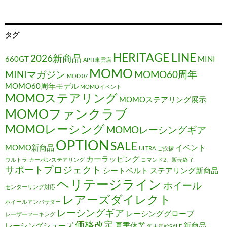
タグ
HERITAGE LINE
2026新商品
660GT
MINI
APIT東雲店
MOMO
MINIマガジン
MOMO60周年
MOD.07
MOMO60周年モデル
MOMOイベント
MOMOステアリング
MOMOステアリング展示
MOMOファンクラブ
MOMOレーシング
MOMOレーシングギア
OPTION
SALE
MOMO新商品
イベント
ULTRA
ご挨拶
カーラッピング
ウルトラ
カーボンステアリング
コマンド2、販売終了
サポートプロジェクト
シートベルト
ステアリング新商品
ヘリテージライン
ホイール
センターリング対応
レアーズダイレクト
ホイールアンバサダー
レーシングギア
レーシンググローブ
レーザーマーキング
価格改定
レーシングシューズ
夏季休業
新商品
年末年始SALE