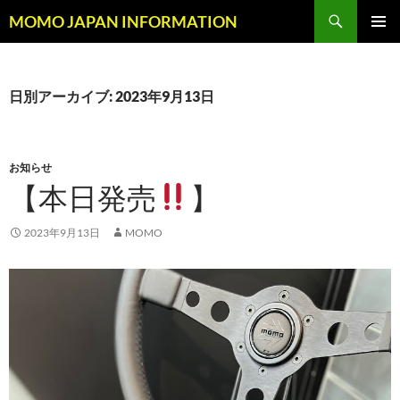
コ
検
MOMO JAPAN INFORMATION
ン
索
メインメ
テ
ニュー
ン
ツ
日別アーカイブ: 2023年9月13日
へ
ス
キ
お知らせ
ッ
【本日発売
】
プ
2023年9月13日
MOMO