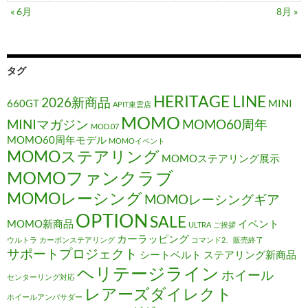
« 6月
8月 »
タグ
HERITAGE LINE
2026新商品
660GT
MINI
APIT東雲店
MOMO
MINIマガジン
MOMO60周年
MOD.07
MOMO60周年モデル
MOMOイベント
MOMOステアリング
MOMOステアリング展示
MOMOファンクラブ
MOMOレーシング
MOMOレーシングギア
OPTION
SALE
MOMO新商品
イベント
ULTRA
ご挨拶
カーラッピング
ウルトラ
カーボンステアリング
コマンド2、販売終了
サポートプロジェクト
シートベルト
ステアリング新商品
ヘリテージライン
ホイール
センターリング対応
レアーズダイレクト
ホイールアンバサダー