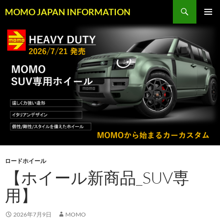
コ
検
MOMO JAPAN INFORMATION
ン
索
メインメ
テ
ニュー
ン
ツ
へ
ス
キ
ッ
プ
ロードホイール
【ホイール新商品_SUV専
用】
2026年7月9日
MOMO