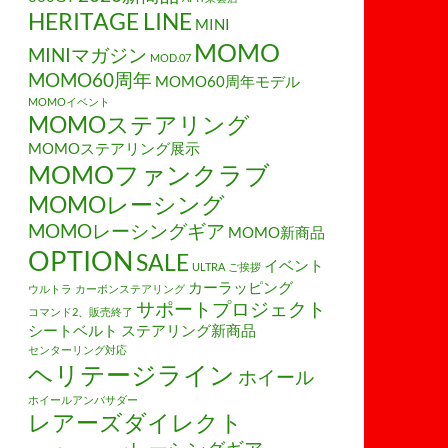
HERITAGE LINE
MINI
MOMO
MINIマガジン
MOD.07
MOMO60周年
MOMO60周年モデル
MOMOイベント
MOMOステアリング
MOMOステアリング展示
MOMOファンクラブ
MOMOレーシング
MOMOレーシングギア
MOMO新商品
OPTION
SALE
イベント
ULTRA
ご挨拶
カーラッピング
ウルトラ
カーボンステアリング
サポートプロジェクト
コマンド2、販売終了
シートベルト
ステアリング新商品
センターリング対応
ヘリテージライン
ホイール
ホイールアンバサダー
レアーズダイレクト