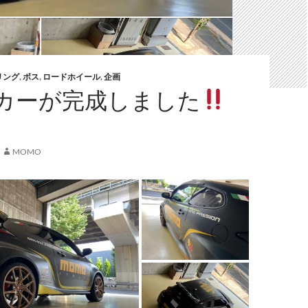
リング
,
ボス
,
ロードホイール
,
企画
カーが完成しました
MOMO