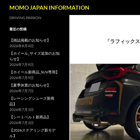
検
MOMO JAPAN INFORMATION
索
コ
DRIVING PASSION
ン
最近の投稿
テ
ン
【雑誌掲載のお知らせ】
「ラフィックス
2026年8月4日
ツ
【ホイール_サイズ追加のお知
へ
らせ】
ス
2026年7月9日
キ
【ホイール新商品_SUV専用】
ッ
2026年7月9日
プ
【夏季休業のお知らせ】
2026年7月7日
【レーシングシューズ新商
品】
2026年7月3日
【シートベルト新商品】
2026年7月3日
【2026ステアリング新モデ
ル】