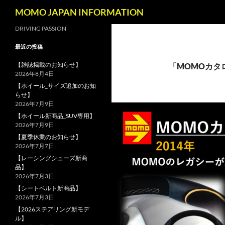
検
MOMO JAPAN INFORMATION
索
コ
DRIVING PASSION
ン
最近の投稿
テ
ン
【雑誌掲載のお知らせ】
「MOMOカタ
2026年8月4日
ツ
【ホイール_サイズ追加のお知
へ
らせ】
ス
2026年7月9日
キ
【ホイール新商品_SUV専用】
ッ
2026年7月9日
プ
【夏季休業のお知らせ】
2026年7月7日
【レーシングシューズ新商
品】
2026年7月3日
【シートベルト新商品】
2026年7月3日
【2026ステアリング新モデ
ル】