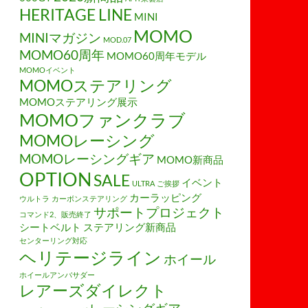
HERITAGE LINE
MINI
MOMO
MINIマガジン
MOD.07
MOMO60周年
MOMO60周年モデル
MOMOイベント
MOMOステアリング
MOMOステアリング展示
MOMOファンクラブ
MOMOレーシング
MOMOレーシングギア
MOMO新商品
OPTION
SALE
イベント
ULTRA
ご挨拶
カーラッピング
ウルトラ
カーボンステアリング
サポートプロジェクト
コマンド2、販売終了
シートベルト
ステアリング新商品
センターリング対応
ヘリテージライン
ホイール
ホイールアンバサダー
レアーズダイレクト