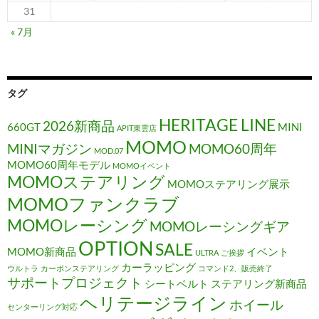
31
« 7月
タグ
HERITAGE LINE
2026新商品
660GT
MINI
APIT東雲店
MOMO
MINIマガジン
MOMO60周年
MOD.07
MOMO60周年モデル
MOMOイベント
MOMOステアリング
MOMOステアリング展示
MOMOファンクラブ
MOMOレーシング
MOMOレーシングギア
OPTION
SALE
MOMO新商品
イベント
ULTRA
ご挨拶
カーラッピング
ウルトラ
カーボンステアリング
コマンド2、販売終了
サポートプロジェクト
シートベルト
ステアリング新商品
ヘリテージライン
ホイール
センターリング対応