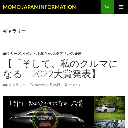
コ
検
MOMO JAPAN INFORMATION
ン
索
メインメ
テ
ニュー
ン
ツ
ギャラリー
へ
ス
キ
RFシリーズ
,
イベント
,
お知らせ
,
ステアリング
,
企画
ッ
【「そして、私のクルマに
プ
なる」2022大賞発表】
ギャラリー
2022年12月26日
MOMO